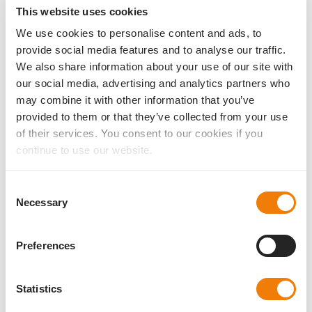
This website uses cookies
We use cookies to personalise content and ads, to
provide social media features and to analyse our traffic.
We also share information about your use of our site with
our social media, advertising and analytics partners who
may combine it with other information that you’ve
provided to them or that they’ve collected from your use
IOL Solutions
Liberty²
Studien
of their services. You consent to our cookies if you
New study on dual lens procedure Liberty²
continue to use our website.
published
25.04.2023
Consent
We are happy to announce that the article by Prof. Dr.
Necessary
Selection
Ramin Khoramnia, FEBO and his colleagues on our dual-lens
system Liberty² has been published in a peer-reviewed
journal.
Preferences
weiterlese
Statistics