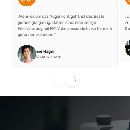
„Wenn es um das Augenlicht geht, ist das Beste
„D
gerade gut genug. Daher ist es eine riesige
nur
Erleichterung mit RALV die passende Linse für mich
Ge
gefunden zu haben.“
Evi Hager
Unternehmerin