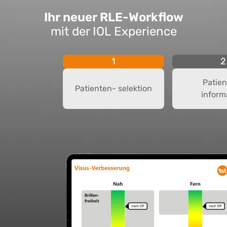
Ihr neuer RLE-Workflow
mit der IOL Experience
1
2
Patie
Patienten- selektion
inform