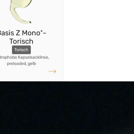
asis Z Mono⁺-
Torisch
Torisch
rophobe Kapselsacklinse,
preloaded, gelb
weiterlesen