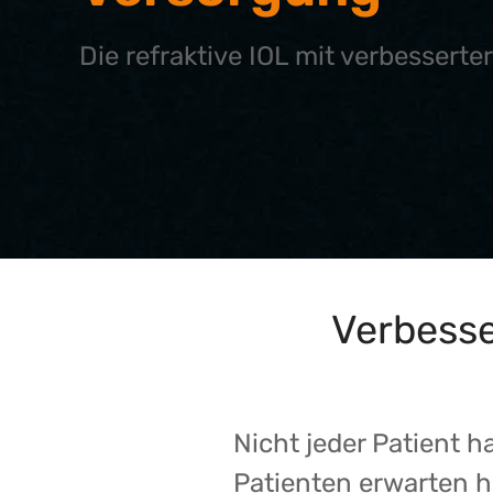
Die refraktive IOL mit verbesserte
Verbess
Nicht jeder Patient h
Patienten erwarten h