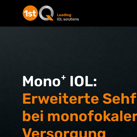
Mono⁺ IOL:
Erweiterte Seh
bei monofokale
Versorgung