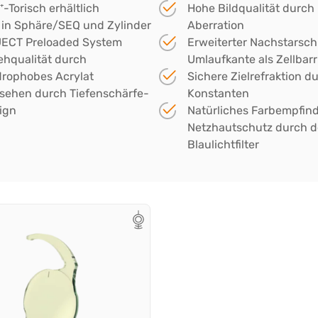
-Torisch erhältlich
Hohe Bildqualität durch
h in Sphäre/SEQ und Zylinder
Aberration
JECT Preloaded System
Erweiterter Nachstarsch
ehqualität durch
Umlaufkante als Zellbarr
drophobes Acrylat
Sichere Zielrefraktion d
tsehen durch Tiefenschärfe-
Konstanten
ign
Natürliches Farbempfind
Netzhautschutz durch de
Blaulichtfilter