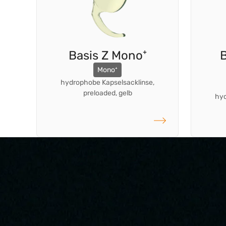
Basis Z Mono⁺
B
Mono⁺
hydrophobe Kapselsacklinse,
preloaded, gelb
hyd
weiterlesen