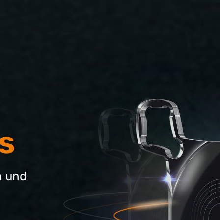
s
en und