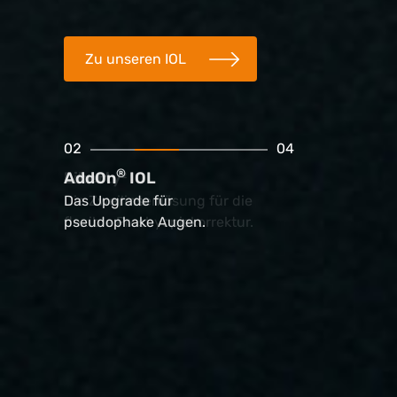
Zu unseren IOL
02
04
®
AddOn
IOL
Das Upgrade für
pseudophake Augen.