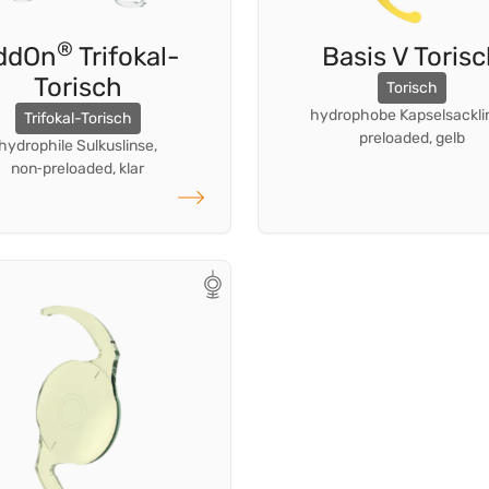
®
ddOn
Trifokal-
Basis V Toris
Torisch
Torisch
hydrophobe Kapselsackli
Trifokal-Torisch
preloaded, gelb
hydrophile Sulkuslinse,
non‑preloaded, klar
weiterlesen