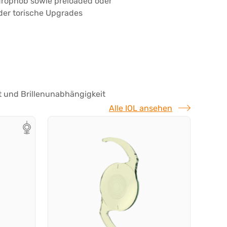
drophob sowie preloaded oder
der torische Upgrades
t und Brillenunabhängigkeit
Alle IOL ansehen