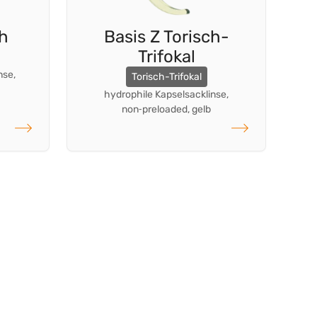
ch
Basis Z Torisch-
Trifokal
nse,
Torisch-Trifokal
hydrophile Kapselsacklinse,
non‑preloaded, gelb
weiterlesen
weiterlesen