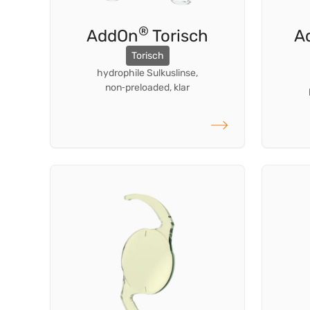
®
AddOn
Torisch
A
Torisch
hydrophile Sulkuslinse,
non‑preloaded, klar
weiterlesen