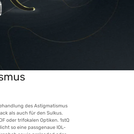
ismus
e Behandlung des Astigmatismus
ack als auch für den Sulkus.
F oder trifokalen Optiken. 1stQ
glicht so eine passgenaue IOL-