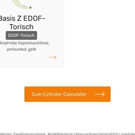
Basis Z EDOF-
Torisch
EDOF-Torisch
rophobe Kapselsacklinse,
preloaded, gelb
weiterlesen
Zum Cylinder Calculator
moderner Zweilinsensysteme. Modellbasierte Untersuchung hinsichtlich Lageto