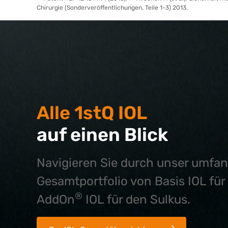
Chirurgie (Sonderveröffentlichungen, Teile 1-3) 2013.
Alle 1stQ IOL
auf einen Blick
Navigieren Sie durch unser umfa
Gesamtportfolio von Basis IOL fü
®
AddOn
IOL für den Sulkus.