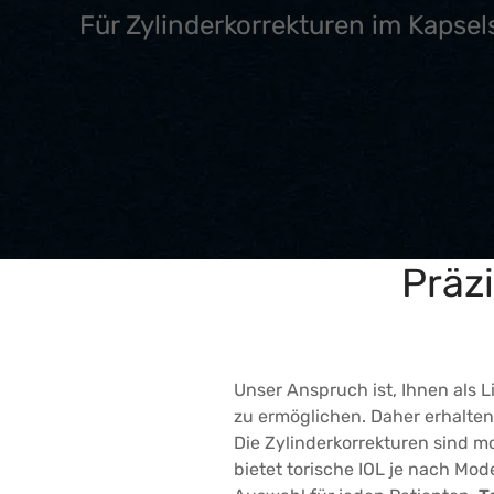
Für Zylinderkorrekturen im Kapsel
Präz
Unser Anspruch ist, Ihnen als 
zu ermöglichen. Daher erhalten
Die Zylinderkorrekturen sind m
bietet torische IOL je nach Mod