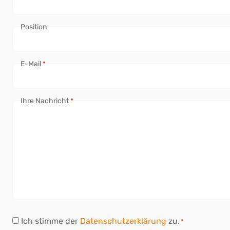
Position
E-Mail
*
Ihre Nachricht
*
D
Ich stimme der
Datenschutzerklärung
zu.
*
a