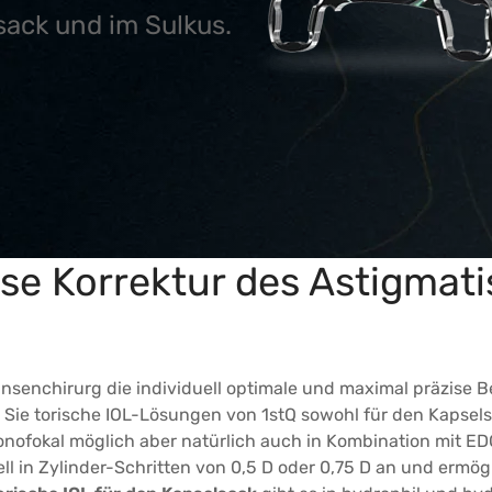
sack und im Sulkus.
ise Korrektur des Astigmat
Linsenchirurg die individuell optimale und maximal präzis
 Sie torische IOL-Lösungen von 1stQ sowohl für den Kapsels
onofokal möglich aber natürlich auch in Kombination mit EDO
ell in Zylinder-Schritten von 0,5 D oder 0,75 D an und ermö