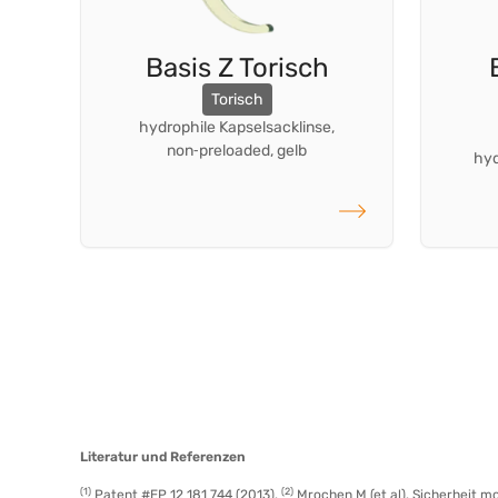
Basis Z Torisch
Torisch
hydrophile Kapselsacklinse,
non‑preloaded, gelb
hyd
weiterlesen
Literatur und Referenzen
(1)
(2)
Patent #EP 12 181 744 (2013).
Mrochen M (et al). Sicherheit 