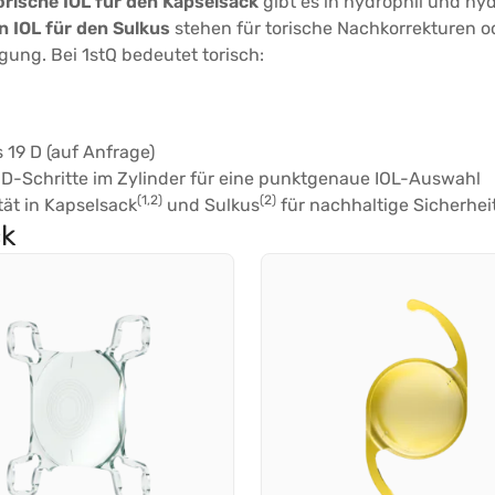
orische IOL für den Kapselsack
gibt es in hydrophil und hy
 IOL für den Sulkus
stehen für torische Nachkorrekturen o
ung. Bei 1stQ bedeutet torisch:
 19 D (auf Anfrage)
-D-Schritte im Zylinder für eine punktgenaue IOL-Auswahl
(1,2)
(2)
tät in Kapselsack
und Sulkus
für nachhaltige Sicherhei
ck