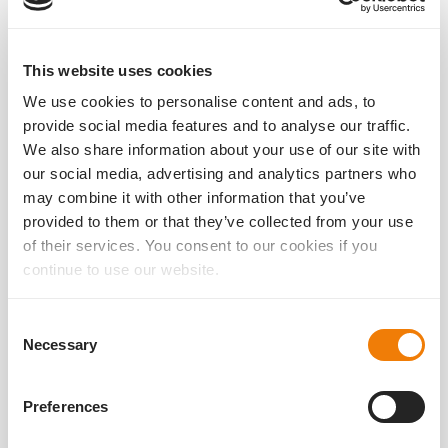
This website uses cookies
We use cookies to personalise content and ads, to
provide social media features and to analyse our traffic.
We also share information about your use of our site with
our social media, advertising and analytics partners who
may combine it with other information that you’ve
provided to them or that they’ve collected from your use
of their services. You consent to our cookies if you
continue to use our website.
Consent
Necessary
st
1
INJECT Preloaded System
Selection
Vollständig vorgeladener IOL Injektor zum einmaligen
Preferences
Gebrauch für die Implantation einer hydrophoben faltbaren
Intraokularlinse in das Auge.