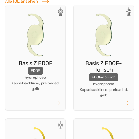
Alle IOL ansehen
Basis Z EDOF
Basis Z EDOF-
Torisch
EDOF
EDOF-Torisch
hydrophobe
Kapselsacklinse, preloaded,
hydrophobe
gelb
Kapselsacklinse, preloaded,
gelb
weiterlesen
weiterlese