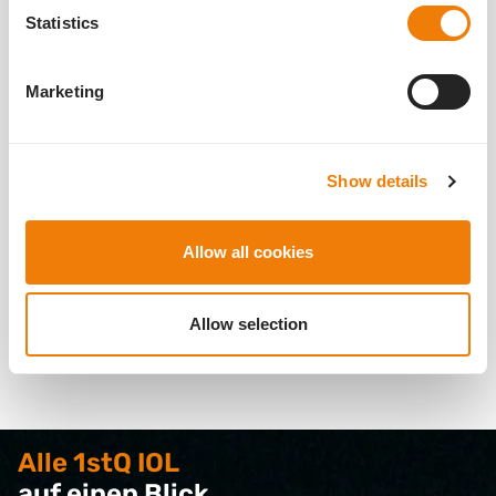
Statistics
Empfohlene Inzisionsgröße
Verpackung
Marketing
Stempel
Haltbarkeitsdauer
Show details
Kartusche
Allow all cookies
Zur Handhabung der Injektoren
Allow selection
Alle 1stQ IOL
auf einen Blick