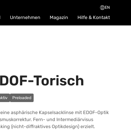
EN
l
Unternehmen
Magazin
Hilfe & Kontakt
EDOF-Torisch
aktiv
Preloaded
t eine asphärische Kapselsacklinse mit EDOF-Optik
ismuskorrektur. Fern- und Intermediärvisus
ng (nicht-diffraktives Optikdesign) erzielt.