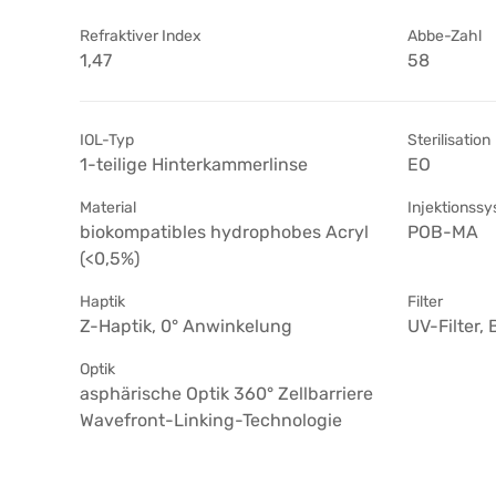
Refraktiver Index
Abbe-Zahl
1,47
58
IOL-Typ
Sterilisation
1-teilige Hinterkammerlinse
EO
Material
Injektionss
biokompatibles hydrophobes Acryl
POB-MA
(<0,5%)
Haptik
Filter
Z-Haptik, 0° Anwinkelung
UV-Filter, 
Optik
asphärische Optik 360° Zellbarriere
Wavefront-Linking-Technologie