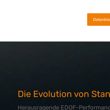
Datenbla
Die Evolution von Sta
Herausragende EDOF-Performanc