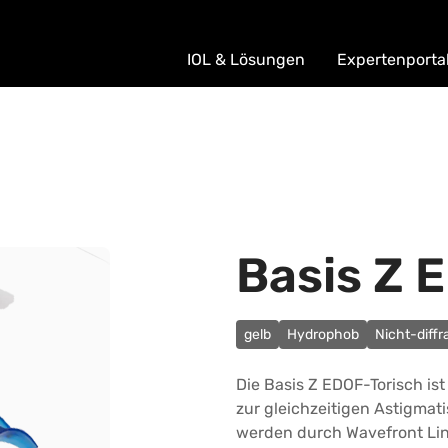
IOL & Lösungen
Expertenporta
Basis Z 
gelb
Hydrophob
Nicht-diffr
Die Basis Z EDOF-Torisch is
zur gleichzeitigen Astigmat
werden durch Wavefront Linki