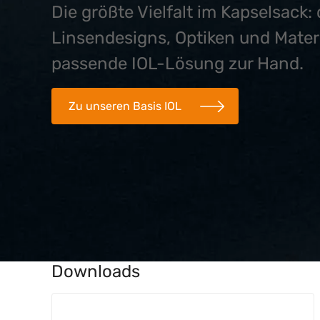
Die größte Vielfalt im Kapselsack
Linsendesigns, Optiken und Mater
passende IOL-Lösung zur Hand.
Zu unseren Basis IOL
Downloads