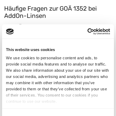
Häufige Fragen zur GOÄ 1352 bei
AddOn-Linsen
Ist GOÄ 1352 für AddOn-Linsen nach dem
EBM-Beschluss vom 09.06.2026 weiterhin
abrechenbar?
Nach juristischer Einschätzung von Medizinjurist Michael Zach
This website uses cookies
bleibt die private Liquidation der GOÄ Nr. 1352 für die Implantation
We use cookies to personalise content and ads, to
einer AddOn-Linse weiterhin möglich. Entscheidend ist, dass die
provide social media features and to analyse our traffic.
AddOn-Linse nicht der Heilung der Katarakt dient, sondern ein
We also share information about your use of our site with
eigenständiges refraktiv-chirurgisches Therapieziel verfolgt. Die
Kosten der AddOn-Implantation dürften nach Auffassung von RA
our social media, advertising and analytics partners who
Michael Zach von einer privaten GKV-Zusatzversicherung
may combine it with other information that you’ve
tariflich zu 100% zu erstatten sein.
provided to them or that they’ve collected from your use
of their services. You consent to our cookies if you
continue to use our website.
Warum ist die AddOn-Linse nicht einfach
eine Sonderlinse innerhalb der EBM-
Kataraktoperation?
Consent