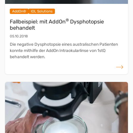
AddOn®
IOL Solutions
®
Fallbeispiel: mit AddOn
Dysphotopsie
behandelt
05.10.2018
Die negative Dysphotopsie eines australischen Patienten
konnte mithilfe der AddOn Intraokularlinse von 1stQ
behandelt werden.
weiterlese