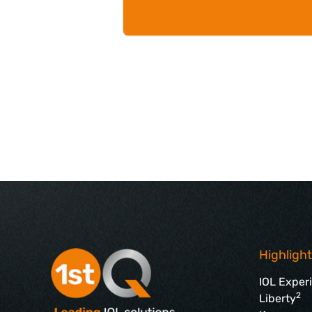
Highligh
IOL Exper
2
Liberty