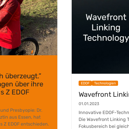
h überzeugt.”
agen über ihre
EDOF
Technologien
is Z EDOF
Wavefront Link
01.01.2023
 und Presbyopie: Dr.
Innovative EDOF-Techno
tin aus Essen, hat
Die Wavefront Linking 
sis Z EDOF entschieden.
Fokusbereich bei gleic