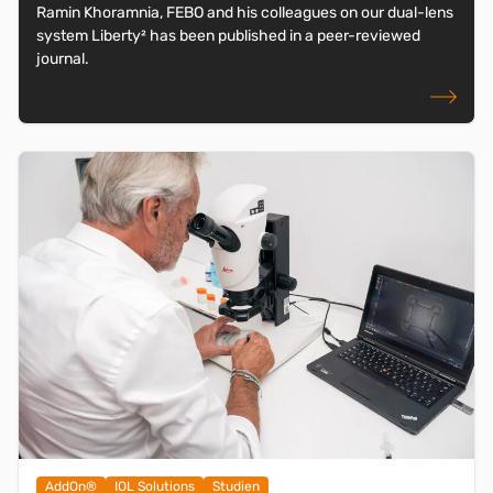
Ramin Khoramnia, FEBO and his colleagues on our dual-lens
system Liberty² has been published in a peer-reviewed
journal.
weiterlese
AddOn®
IOL Solutions
Studien