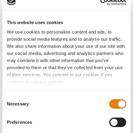
This website uses cookies
We use cookies to personalise content and ads, to
provide social media features and to analyse our traffic.
We also share information about your use of our site with
our social media, advertising and analytics partners who
may combine it with other information that you’ve
Mehr als verblüffend, finden wir! Diese Ergebnisse mit RALV
provided to them or that they’ve collected from your use
werfen unserer Ansicht nach weitere Fragen zur optimalen
of their services. You consent to our cookies if you
binokularen Verteilung der Nahadditionen im visuellen System
continue to use our website.
auf, um für den MIOL-Patienten das subjektiv bestmögliche
Sehen zu erzielen. Mit RALV kann der Patient seine optimale
Additionsverteilung für beide Augen schnell, zuverlässig und vor
Consent
allem subjektiv selbst bestimmen. Ein enormer Zugewinn an
Necessary
Selection
postoperativer Zufriedenheit für MIOL Versorgte.
Diese Datenerhebung hat nicht den Anspruch und Stellenwert
Preferences
einer klinischen Studie. Die aufgeworfenen Fragen müssen weiter
vertieft und die mit RALV gewonnenen Erkenntnisse