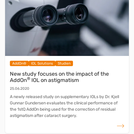
AddOn®
IOL Solutions
Studien
New study focuses on the impact of the
®
AddOn
IOL on astigmatism
25.06.2020
A newly released study on supplementary IOLs by Dr. Kjell
Gunnar Gundersen evaluates the clinical performance of
the 1stQ AddOn being used for the correction of residual
astigmatism after cataract surgery.
weiterlese