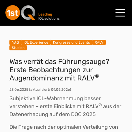
1stQ
IOL Experience
Kongresse und Events
RALV
Studien
Was verrät das Führungsauge?
Erste Beobachtungen zur
®
Augendominanz mit RALV
23.06.2025
(aktualisiert: 09.06.2026)
Subjektive IOL-Wahrnehmung besser
®
verstehen – erste Einblicke mit RALV
aus der
Datenerhebung auf dem DOC 2025
Die Frage nach der optimalen Verteilung von