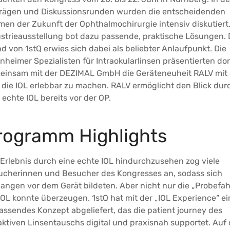
trägen und Diskussionsrunden wurden die entscheidenden
en der Zukunft der Ophthalmochirurgie intensiv diskutiert.
strieausstellung bot dazu passende, praktische Lösungen. 
d von 1stQ erwies sich dabei als beliebter Anlaufpunkt. Die
heimer Spezialisten für Intraokularlinsen präsentierten dor
einsam mit der DEZIMAL GmbH die Geräteneuheit RALV mit
, die IOL erlebbar zu machen. RALV ermöglicht den Blick dur
 echte IOL bereits vor der OP.
rogramm Highlights
Erlebnis durch eine echte IOL hindurchzusehen zog viele
ucherinnen und Besucher des Kongresses an, sodass sich
angen vor dem Gerät bildeten. Aber nicht nur die „Probefah
IOL konnte überzeugen. 1stQ hat mit der „IOL Experience“ ei
ssendes Konzept abgeliefert, das die patient journey des
aktiven Linsentauschs digital und praxisnah supportet. Auf