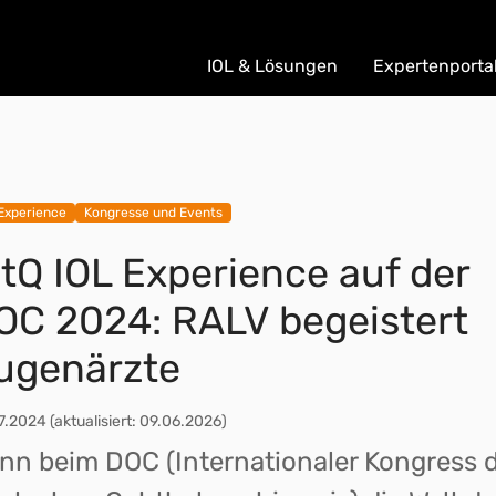
IOL & Lösungen
Expertenporta
Experience
Kongresse und Events
stQ IOL Experience auf der
OC 2024: RALV begeistert
ugenärzte
7.2024
(aktualisiert: 09.06.2026)
nn beim DOC (Internationaler Kongress 