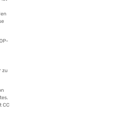
den
se
 OP-
d
r zu
on
tes.
t CC