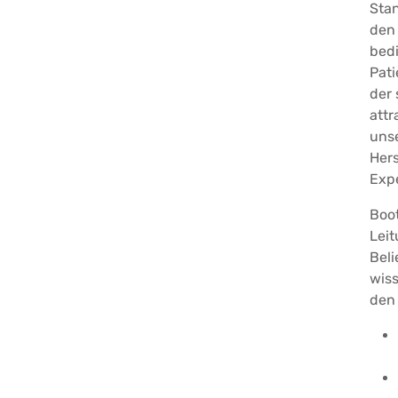
Stan
den 
bed
Pati
der 
attr
uns
Her
Expe
Boo
Leit
Beli
wiss
den