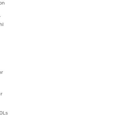
von
r
hl
er
ür
IOLs
-