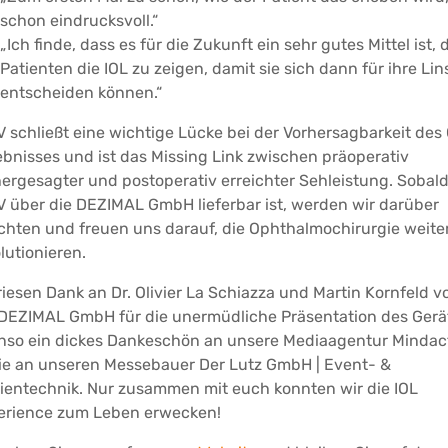
schon eindrucksvoll.“
„Ich finde, dass es für die Zukunft ein sehr gutes Mittel ist, 
Patienten die IOL zu zeigen, damit sie sich dann für ihre Lin
entscheiden können.“
 schließt eine wichtige Lücke bei der Vorhersagbarkeit des
bnisses und ist das Missing Link zwischen präoperativ
ergesagter und postoperativ erreichter Sehleistung. Sobal
 über die DEZIMAL GmbH lieferbar ist, werden wir darüber
chten und freuen uns darauf, die Ophthalmochirurgie weite
lutionieren.
riesen Dank an Dr. Olivier La Schiazza und Martin Kornfeld v
 DEZIMAL GmbH für die unermüdliche Präsentation des Gerä
nso ein dickes Dankeschön an unsere Mediaagentur Mindac
ie an unseren Messebauer Der Lutz GmbH | Event- &
ientechnik. Nur zusammen mit euch konnten wir die IOL
erience zum Leben erwecken!