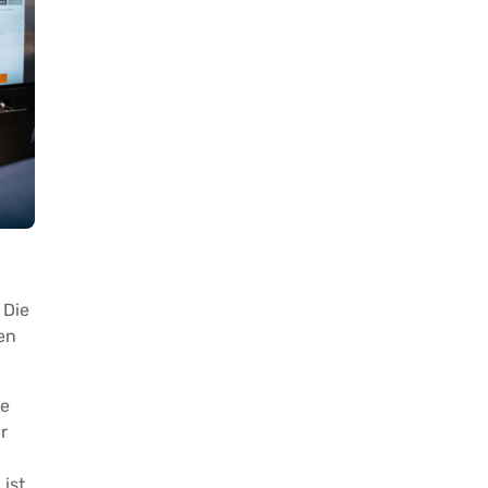
 Die
en
se
r
 ist