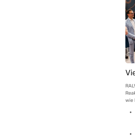
Vi
RAL
Reak
wie 