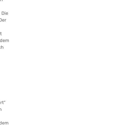
 Die
Der
t
 dem
ch
rt“
n
 dem