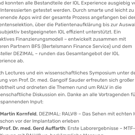
d konnten alle Bestandteile der IOL Experience ausgiebig 
Interessierten getestet werden. Durch smarte und leicht zu
ienende Apps wird der gesamte Prozess angefangen bei de
entenselektion, über die Patientenaufklärung bis zur Auswa
subjektiv bestgeeigneten IOL effizient unterstützt. Ein
aktives Finanzierungsmodell – entwickelt zusammen mit
eren Partnern BFS (Bertelsmann Finance Service) und dem
steller DEZIMAL – runden das Gesamtangebot der IOL
rience ab.
th Lectures und ein wissenschaftliches Symposium unter d
ung von Prof. Dr. med. Gangolf Sauder erfreuten sich großer
ebtheit und ordneten die Themen rund um RALV in die
enschaftliche Diskussion ein. Danke an alle Vortragenden f
 spannenden Input:
Martin Kornfeld
, DEZIMAL: RALV® – Das Sehen mit echten 
schon vor der Implantation erleben
Prof. Dr. med. Gerd Auffarth
: Erste Laborergebnisse – MTF