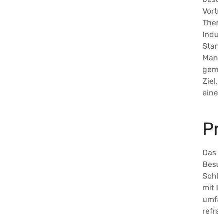
Vor
Them
Indu
Stan
Mann
gem
Ziel
eine
P
Das 
Bes
Schl
mit 
umfa
refr