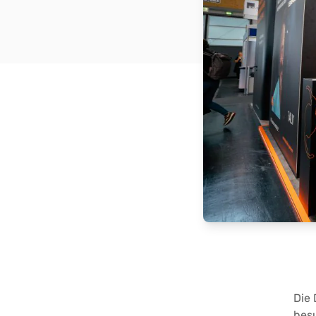
Die 
besu