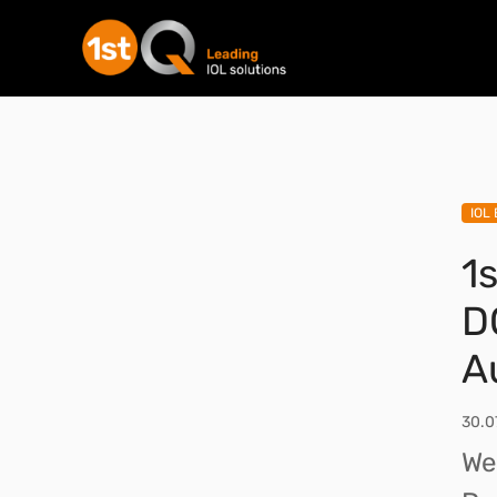
IOL 
1
D
A
30.0
We