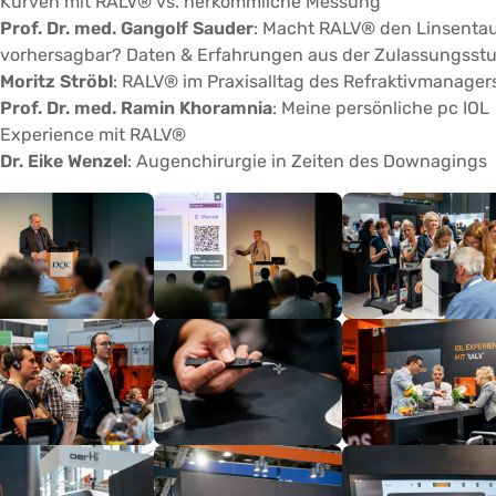
Kurven mit RALV® vs. herkömmliche Messung
Prof. Dr. med. Gangolf Sauder
: Macht RALV® den Linsenta
vorhersagbar? Daten & Erfahrungen aus der Zulassungsstu
Moritz Ströbl
: RALV® im Praxisalltag des Refraktivmanager
Prof. Dr. med. Ramin Khoramnia
: Meine persönliche pc IOL
Experience mit RALV®
Dr. Eike Wenzel
: Augenchirurgie in Zeiten des Downagings