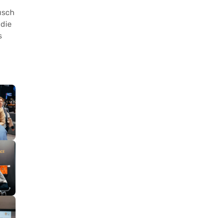
usch
die
s