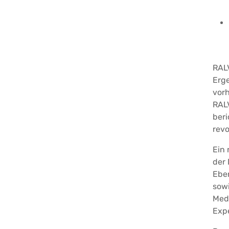
RALV
Erge
vorh
RALV
beri
revo
Ein 
der
Ebe
sow
Med
Exp