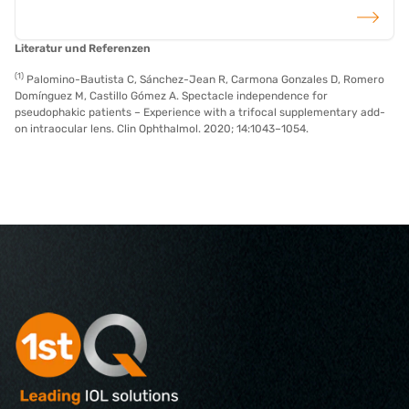
weiterlese
Literatur und Referenzen
(1)
Palomino-Bautista C, Sánchez-Jean R, Carmona Gonzales D, Romero
Domínguez M, Castillo Gómez A. Spectacle independence for
pseudophakic patients – Experience with a trifocal supplementary add-
on intraocular lens. Clin Ophthalmol. 2020; 14:1043–1054.