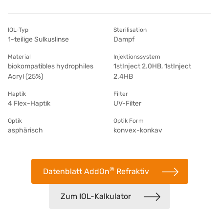
IOL-Typ
Sterilisation
1-teilige Sulkuslinse
Dampf
Material
Injektionssystem
biokompatibles hydrophiles
1stInject 2.0HB, 1stInject
Acryl (25%)
2.4HB
Haptik
Filter
4 Flex-Haptik
UV-Filter
Optik
Optik Form
asphärisch
konvex-konkav
®
Datenblatt AddOn
Refraktiv
Zum IOL-Kalkulator