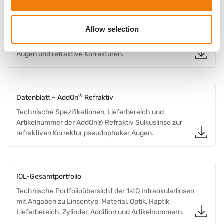
Downloads
®
Allow selection
Ärztebroschüre – AddOn
Fachinformation zur AddOn® IOL für pseudophake
Augen und refraktive Korrekturen.
®
Datenblatt – AddOn
Refraktiv
Technische Spezifikationen, Lieferbereich und
Artikelnummer der AddOn® Refraktiv Sulkuslinse zur
refraktiven Korrektur pseudophaker Augen.
IOL-Gesamtportfolio
Technische Portfolioübersicht der 1stQ Intraokularlinsen
mit Angaben zu Linsentyp, Material, Optik, Haptik,
Lieferbereich, Zylinder, Addition und Artikelnummern.