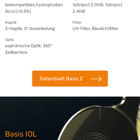
biokompatibles hydrophobes
1stInject 2.0HB, 1stInject
Acryl (<0,5%)
2.4HB
Haptik
Filter
Z-Haptik, 0° Anwinkelung
UV-Filter, Blaulichtfilter
Optik
asphärische Optik, 360°
Zellbarriere
Datenblatt Basis Z
Basis IOL