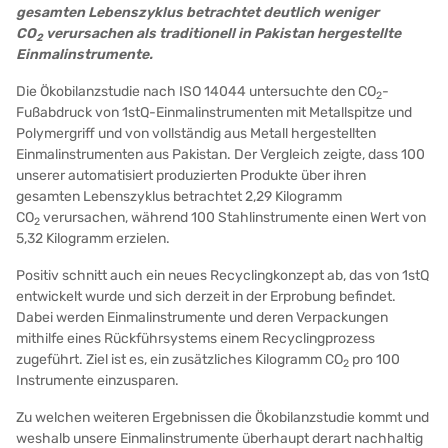
gesamten Lebenszyklus betrachtet deutlich weniger
CO
verursachen als traditionell in Pakistan hergestellte
2
Einmalinstrumente.
Die Ökobilanzstudie nach ISO 14044 untersuchte den CO
-
2
Fußabdruck von 1stQ-Einmalinstrumenten mit Metallspitze und
Polymergriff und von vollständig aus Metall hergestellten
Einmalinstrumenten aus Pakistan. Der Vergleich zeigte, dass 100
unserer automatisiert produzierten Produkte über ihren
gesamten Lebenszyklus betrachtet 2,29 Kilogramm
CO
verursachen, während 100 Stahlinstrumente einen Wert von
2
5,32 Kilogramm erzielen.
Positiv schnitt auch ein neues Recyclingkonzept ab, das von 1stQ
entwickelt wurde und sich derzeit in der Erprobung befindet.
Dabei werden Einmalinstrumente und deren Verpackungen
mithilfe eines Rückführsystems einem Recyclingprozess
zugeführt. Ziel ist es, ein zusätzliches Kilogramm CO
pro 100
2
Instrumente einzusparen.
Zu welchen weiteren Ergebnissen die Ökobilanzstudie kommt und
weshalb unsere Einmalinstrumente überhaupt derart nachhaltig