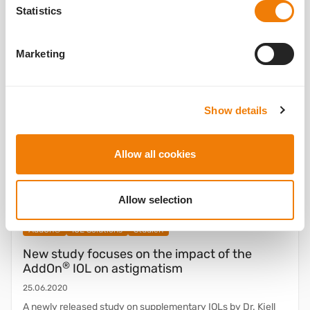
Statistics
Marketing
Show details
Allow all cookies
Allow selection
AddOn®
IOL Solutions
Studien
New study focuses on the impact of the
®
AddOn
IOL on astigmatism
25.06.2020
A newly released study on supplementary IOLs by Dr. Kjell