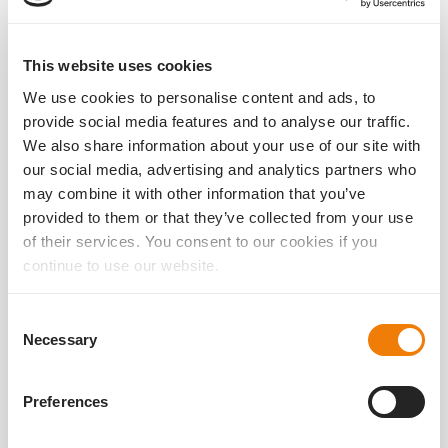
This website uses cookies
We use cookies to personalise content and ads, to
provide social media features and to analyse our traffic.
We also share information about your use of our site with
our social media, advertising and analytics partners who
may combine it with other information that you’ve
provided to them or that they’ve collected from your use
IOL Solutions
Liberty²
Studien
of their services. You consent to our cookies if you
First Peer-Reviewed Study on the Dual-Lens
continue to use our website.
Procedure
10.02.2023
Consent
We are proud to share the first peer-reviewed publication on
Necessary
Selection
the dual lens procedure! What a great start into 2023!
Thanks go out to the Australian team of researchers led by
Dr. Brian Harrisberg, MB BCh, FRACS FRANZCO.
Preferences
weiterlese