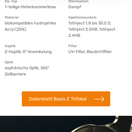
IOL-Typ
Sterilisation
1-teilige Hinterkammerlinse
Dampf
Material
Injektionssystem
biokompatibles hydrophiles
1stInject 1.8 bis 30,0 D,
Acryl (25%)
1stInject 2.0HB, 1stInject
2.4HB
Haptik
Filter
Z-Haptik, 0° Anwinkelung
UV-Filter, Blaulichtfilter
Optik
asphärische Optik, 360°
Zellbarriere
Datenblatt Basis Z Trifokal